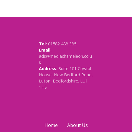
Tel:
01582 488 385
Email:
ads@mediachameleon.co.u
k
Address:
Suite 101 Crystal
House, New Bedford Road,
Luton, Bedfordshire. LU1
1HS
Home
About Us